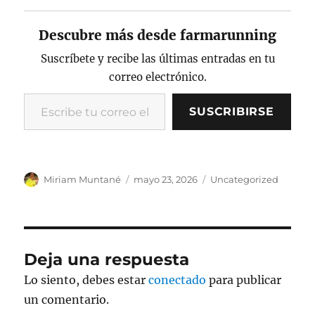
c
it
p
ai
n
m
Descubre más desde farmarunning
e
te
y
l
t
p
b
r
Li
a
Suscríbete y recibe las últimas entradas en tu
correo electrónico.
o
n
rt
Escribe tu correo electrónico…
o
k
ir
SUSCRIBIRSE
k
Autor
Publicado
Categorías
Miriam Muntané
mayo 23, 2026
Uncategorized
el
Deja una respuesta
Lo siento, debes estar
conectado
para publicar
un comentario.