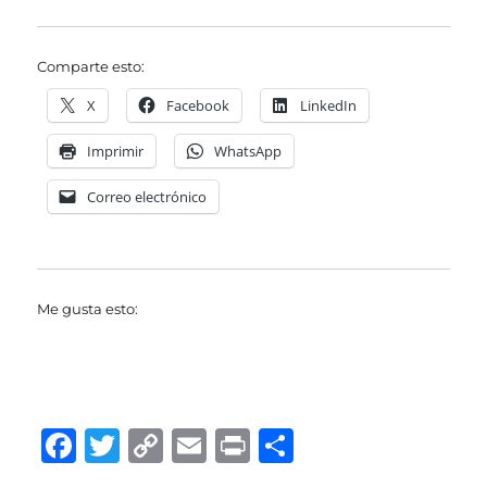
Comparte esto:
X
Facebook
LinkedIn
Imprimir
WhatsApp
Correo electrónico
Me gusta esto:
F
T
C
E
P
C
a
w
o
m
ri
o