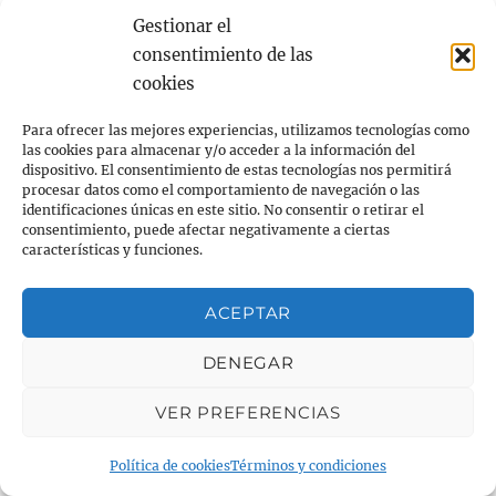
Gestionar el
peor rendimiento;
consentimiento de las
mayor riesgo de lesión;
cookies
menor motivación.
Para ofrecer las mejores experiencias, utilizamos tecnologías como
las cookies para almacenar y/o acceder a la información del
La pregunta no es:
dispositivo. El consentimiento de estas tecnologías nos permitirá
procesar datos como el comportamiento de navegación o las
identificaciones únicas en este sitio. No consentir o retirar el
«¿Puedo levantarme a las cinco para correr?»
consentimiento, puede afectar negativamente a ciertas
características y funciones.
La pregunta correcta es:
ACEPTAR
«¿Estoy durmiendo lo suficiente para que ese
DENEGAR
entrenamiento me beneficie?»
VER PREFERENCIAS
REGLA PRÁCTICA:
Política de cookies
Términos y condiciones