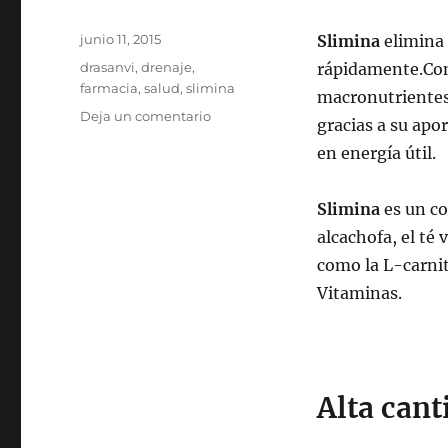
Publicado
junio 11, 2015
Slimina
elimina 
el
Categorías
drasanvi
,
drenaje
,
rápidamente.Con
farmacia
,
salud
,
slimina
macronutrientes
en
Deja un comentario
gracias a su apo
SLIMINA
en energía útil.
Slimina
es un co
alcachofa, el té
como la L-carnit
Vitaminas.
Alta cant