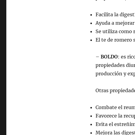
Facilita la dige
Ayuda a mejorar 
Se utiliza como
El te de romero s
–
BOLDO
: es ri
propiedades diur
producción y expu
Otras propiedad
Combate el reu
Favorece la recu
Evita el estreñi
Mejora las diges