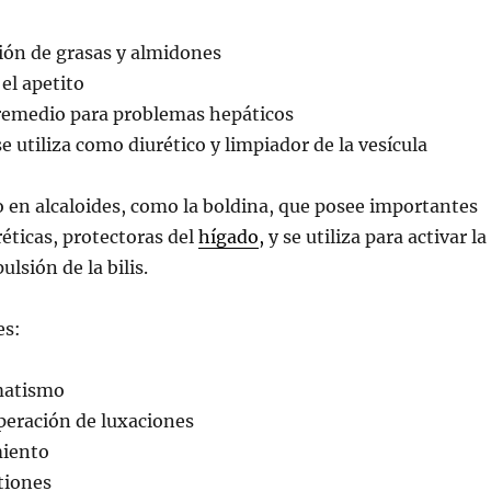
stión de grasas y almidones
el apetito
 remedio para problemas hepáticos
e utiliza como diurético y limpiador de la vesícula
co en alcaloides, como la boldina, que posee importantes
éticas, protectoras del
hígado
,
y se utiliza para activar la
lsión de la bilis.
es:
matismo
peración de luxaciones
miento
tiones