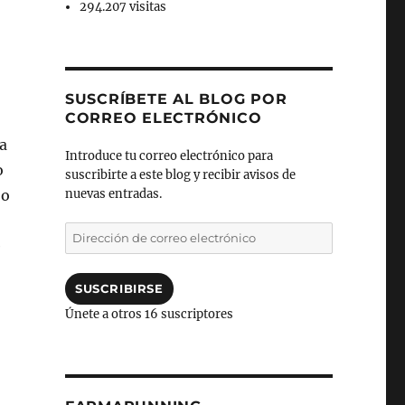
294.207 visitas
SUSCRÍBETE AL BLOG POR
CORREO ELECTRÓNICO
a
Introduce tu correo electrónico para
o
suscribirte a este blog y recibir avisos de
 o
nuevas entradas.
Dirección
e
de
correo
electrónico
SUSCRIBIRSE
Únete a otros 16 suscriptores