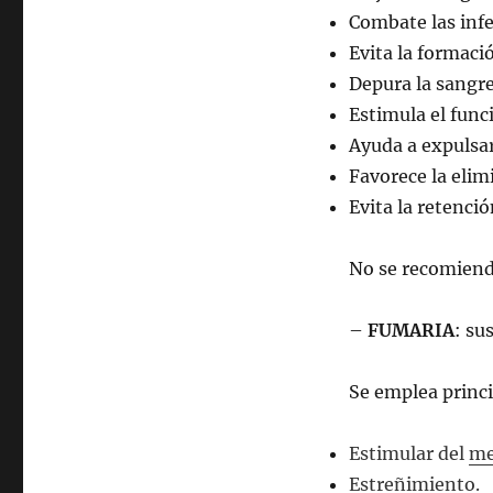
Combate las infe
Evita la formació
Depura la sangr
Estimula el func
Ayuda a expulsa
Favorece la elim
Evita la retenció
No se recomiend
–
FUMARIA
: su
Se emplea princ
Estimular del
me
Estreñimiento.