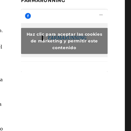
FARMARUNNING
o.
Haz clic para aceptar las cookies
FARMARUNNING
de márketing y permitir este
l
contenido
la
a
do