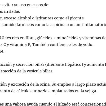
evitar su uso en casos de:
s irritadas
n exceso alcohol o irritantes como el picante
nsumido fármacos como la aspirina o un antiinflamatori
RO
: es rico en fibra, glúcidos, aminoácidos y vitaminas de
a C y vitamina P, También contiene sales de yodo,
re.
ucción y secreción biliar (drenante hepático) y aumenta 
racción de la vesícula biliar.
ión y excreción de la orina. Su empleo a largo plazo actú
ento de cálculos urinarios implantados en la vejiga.
es una valiosa ayuda cuando el hígado está congestiona