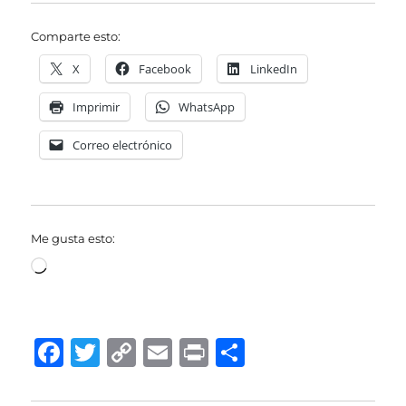
Comparte esto:
X
Facebook
LinkedIn
Imprimir
WhatsApp
Correo electrónico
Me gusta esto:
Cargando...
F
T
C
E
P
C
a
w
o
m
ri
o