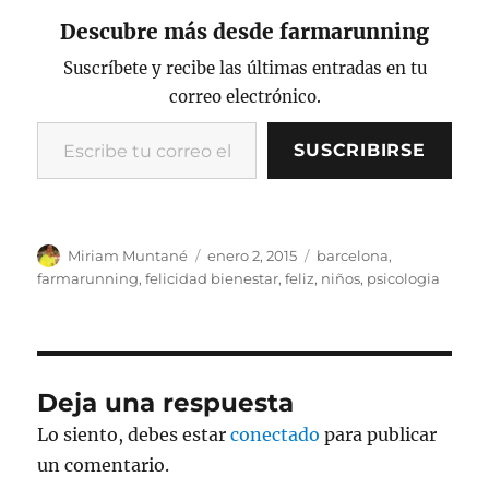
c
it
p
ai
n
m
Descubre más desde farmarunning
e
te
y
l
t
p
b
r
Li
a
Suscríbete y recibe las últimas entradas en tu
correo electrónico.
o
n
rt
Escribe tu correo electrónico…
o
k
ir
SUSCRIBIRSE
k
Autor
Publicado
Categorías
Miriam Muntané
enero 2, 2015
barcelona
,
el
farmarunning
,
felicidad bienestar
,
feliz
,
niños
,
psicologia
Deja una respuesta
Lo siento, debes estar
conectado
para publicar
un comentario.