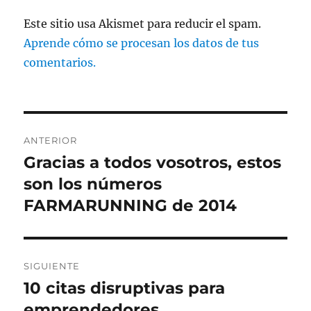
Este sitio usa Akismet para reducir el spam.
Aprende cómo se procesan los datos de tus
comentarios.
Navegación
ANTERIOR
de
Gracias a todos vosotros, estos
Entrada
anterior:
son los números
entradas
FARMARUNNING de 2014
SIGUIENTE
10 citas disruptivas para
Entrada
siguiente:
emprendedores.