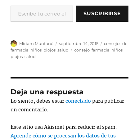
o
n
rt
Escribe tu correo electrónico…
o
k
ir
SUSCRIBIRSE
k
Autor
Publicado
Categorías
Miriam Muntané
septiembre 14, 2015
consejos de
el
Etiquetas
farmacia
,
niños
,
piojos
,
salud
consejo
,
farmacia
,
niños
,
piojos
,
salud
Deja una respuesta
Lo siento, debes estar
conectado
para publicar
un comentario.
Este sitio usa Akismet para reducir el spam.
Aprende cómo se procesan los datos de tus