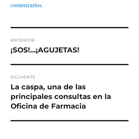
comentarios.
Navegación
ANTERIOR
de
¡SOS!…¡AGUJETAS!
Entrada
anterior:
entradas
SIGUIENTE
La caspa, una de las
Entrada
siguiente:
principales consultas en la
Oficina de Farmacia