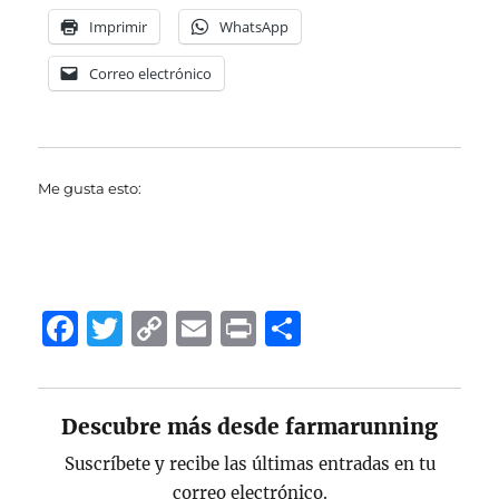
Imprimir
WhatsApp
Correo electrónico
Me gusta esto:
F
T
C
E
P
C
a
w
o
m
ri
o
c
it
p
ai
n
m
Descubre más desde farmarunning
e
te
y
l
t
p
b
r
Li
a
Suscríbete y recibe las últimas entradas en tu
correo electrónico.