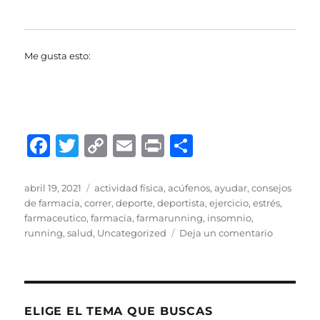
Me gusta esto:
F
T
C
E
P
C
a
w
o
m
ri
o
c
it
p
ai
n
m
Publicado
Categorías
abril 19, 2021
actividad física
,
acúfenos
,
ayudar
,
consejos
el
de farmacia
,
correr
,
deporte
,
deportista
,
ejercicio
,
estrés
,
e
te
y
l
t
p
farmaceutico
,
farmacia
,
farmarunning
,
insomnio
,
b
r
Li
a
en
running
,
salud
,
Uncategorized
Deja un comentario
CORRER
o
n
rt
CON
o
k
ir
ACUFENO
k
ELIGE EL TEMA QUE BUSCAS