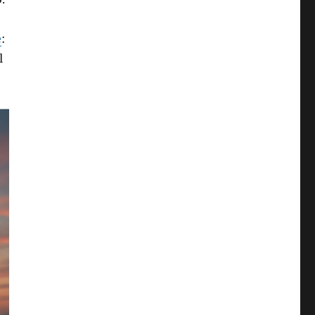
e
:
l