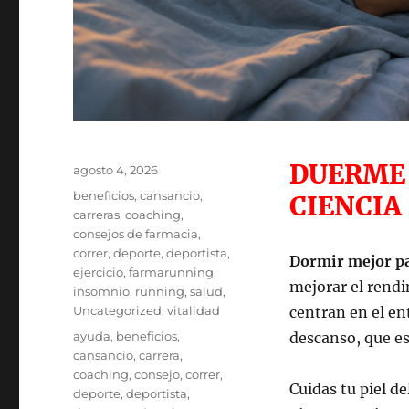
DUERME 
Publicado
agosto 4, 2026
el
Categorías
beneficios
,
cansancio
,
CIENCIA
carreras
,
coaching
,
consejos de farmacia
,
correr
,
deporte
,
deportista
,
Dormir mejor pa
ejercicio
,
farmarunning
,
mejorar el rend
insomnio
,
running
,
salud
,
Uncategorized
,
vitalidad
centran en el en
Etiquetas
ayuda
,
beneficios
,
descanso, que e
cansancio
,
carrera
,
coaching
,
consejo
,
correr
,
Cuidas tu piel del
deporte
,
deportista
,