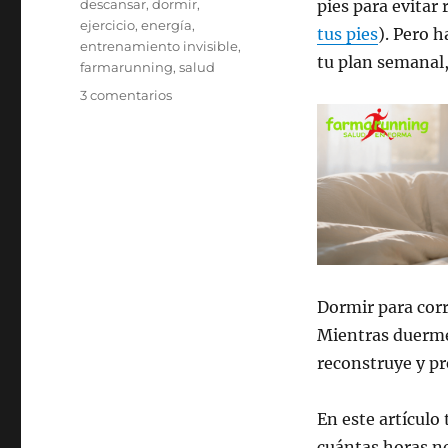
descansar
,
dormir
,
pies para evitar
ejercicio
,
energía
,
tus pies
). Pero 
entrenamiento invisible
,
tu plan semanal,
farmarunning
,
salud
en
3 comentarios
DUERME
Y
CORRE
Dormir para corr
Mientras duermes
reconstruye y pr
En este artículo
cuántas horas ne