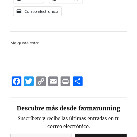
Correo electrónico
Me gusta esto:
F
T
C
E
P
C
a
w
o
m
ri
o
c
it
p
ai
n
m
Descubre más desde farmarunning
e
te
y
l
t
p
b
r
Li
a
Suscríbete y recibe las últimas entradas en tu
correo electrónico.
o
n
rt
Escribe tu correo electrónico…