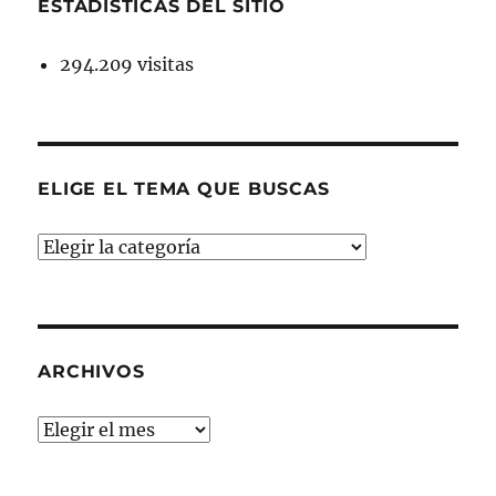
ESTADÍSTICAS DEL SITIO
294.209 visitas
ELIGE EL TEMA QUE BUSCAS
ELIGE
EL
TEMA
QUE
BUSCAS
ARCHIVOS
Archivos