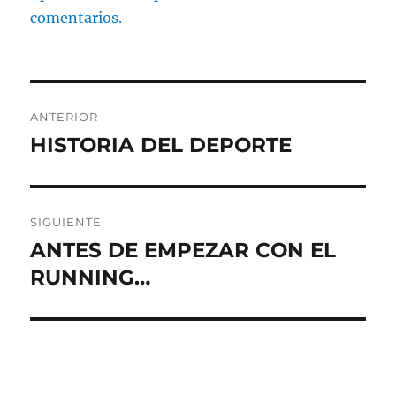
comentarios.
Navegación
ANTERIOR
de
HISTORIA DEL DEPORTE
Entrada
anterior:
entradas
SIGUIENTE
ANTES DE EMPEZAR CON EL
Entrada
siguiente:
RUNNING…