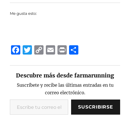
Me gusta esto:
F
T
C
E
P
C
a
w
o
m
ri
o
c
it
p
ai
n
m
Descubre más desde farmarunning
e
te
y
l
t
p
b
r
Li
a
Suscríbete y recibe las últimas entradas en tu
correo electrónico.
o
n
rt
Escribe tu correo electrónico…
o
k
ir
SUSCRIBIRSE
k