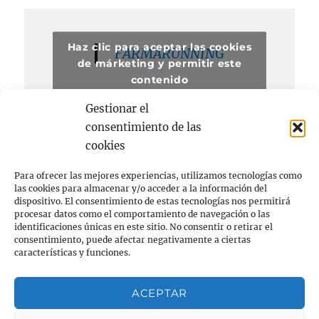
Haz clic para aceptar las cookies
FARMARUNNING
de márketing y permitir este
contenido
Gestionar el
consentimiento de las
cookies
Para ofrecer las mejores experiencias, utilizamos tecnologías como
las cookies para almacenar y/o acceder a la información del
dispositivo. El consentimiento de estas tecnologías nos permitirá
procesar datos como el comportamiento de navegación o las
Acerca de
identificaciones únicas en este sitio. No consentir o retirar el
consentimiento, puede afectar negativamente a ciertas
FARMACIA
características y funciones.
RUNNING
ACEPTAR
Privacidad y cookies: este sitio usa cookies. Si continúas
navegando por él, aceptas su uso.