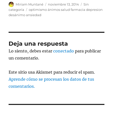
Autor
Publicado
Categorías
Miriam Muntané
noviembre 13, 2014
Sin
el
Etiquetas
categoría
optimismo ánimos salud farmacia depresion
desánimo ansiedad
Deja una respuesta
Lo siento, debes estar
conectado
para publicar
un comentario.
Este sitio usa Akismet para reducir el spam.
Aprende cómo se procesan los datos de tus
comentarios.
Navegación