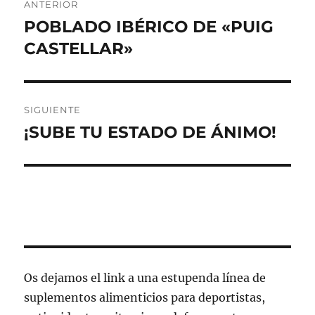
ANTERIOR
de
POBLADO IBÉRICO DE «PUIG
Entrada
anterior:
CASTELLAR»
entradas
SIGUIENTE
¡SUBE TU ESTADO DE ÁNIMO!
Entrada
siguiente:
Os dejamos el link a una estupenda línea de
suplementos alimenticios para deportistas,