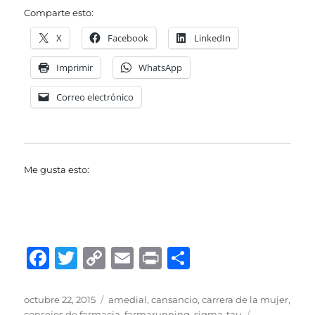
Comparte esto:
X
Facebook
LinkedIn
Imprimir
WhatsApp
Correo electrónico
Me gusta esto:
F
T
C
E
P
C
a
w
o
m
ri
o
c
it
p
ai
n
m
Publicado
Categorías
octubre 22, 2015
amedial
,
cansancio
,
carrera de la mujer
,
el
Etiquetas
consejos de farmacia
,
farmarunning
,
sigma-tau