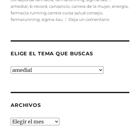
e
te
y
l
t
p
amedial
,
b-record
,
cansancio
,
carrera de la mujer
,
energía
,
b
r
Li
a
farmacia running carrera cursa salud consejo
,
en
farmarunning
,
sigma-tau
Deja un comentario
o
n
rt
ADIOS
o
k
ir
AL
CANSANCIO.
k
B-
RECORD.
ELIGE EL TEMA QUE BUSCAS
ELIGE
EL
TEMA
QUE
BUSCAS
ARCHIVOS
Archivos