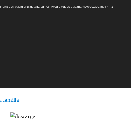
//p.givideos.guiainfantil.netdna-cdn.com/vod/givideos.guiainfantil/0000/306.mp4?_=1
a família