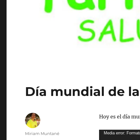
Día mundial de la
Hoy es el día mun
Autor
Reproductor
Media error: Format
Miriam Muntané