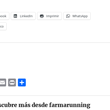
book
LinkedIn
Imprimir
WhatsApp
ico
C
E
P
C
o
m
ri
o
p
ai
n
m
y
l
t
p
scubre más desde farmarunning