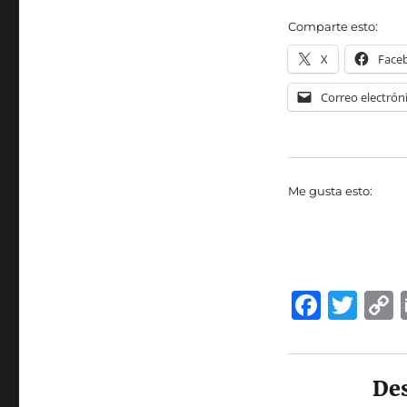
Comparte esto:
X
Face
Correo electrón
Me gusta esto:
F
T
a
w
c
it
e
te
De