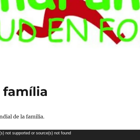
 família
dial de la familia.
(s) not supported or source(s) not found