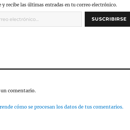
Li
a
 y recibe las últimas entradas en tu correo electrónico.
n
rt
SUSCRIBIRSE
k
ir
 un comentario.
rende cómo se procesan los datos de tus comentarios.