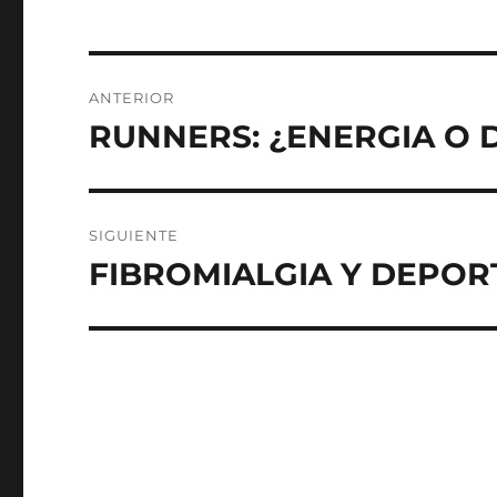
Navegación
ANTERIOR
de
RUNNERS: ¿ENERGIA O 
Entrada
anterior:
entradas
SIGUIENTE
FIBROMIALGIA Y DEPOR
Entrada
siguiente: