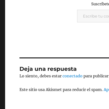
b
r
Suscríbete
o
Escribe tu correo electrónico…
o
k
Deja una respuesta
Lo siento, debes estar
conectado
para publicar
Este sitio usa Akismet para reducir el spam.
Ap