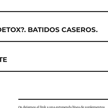
DETOX?. BATIDOS CASEROS.
TE
Os dejamos el link a una estupenda línea de suplementos