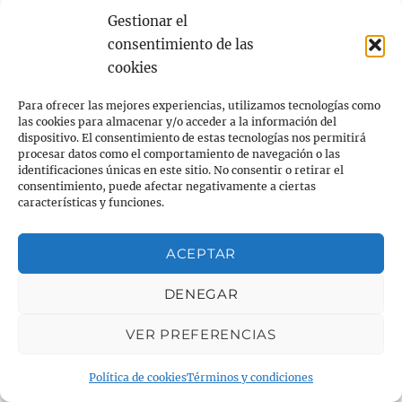
infantil y juvenil según las necesidades de las
Gestionar el
familias y en coordinación con la Cruz Roja.
consentimiento de las
cookies
Para ofrecer las mejores experiencias, utilizamos tecnologías como
las cookies para almacenar y/o acceder a la información del
dispositivo. El consentimiento de estas tecnologías nos permitirá
procesar datos como el comportamiento de navegación o las
identificaciones únicas en este sitio. No consentir o retirar el
consentimiento, puede afectar negativamente a ciertas
características y funciones.
Actualmente se centra en el
BARCELONÉS
NORD.
ACEPTAR
DENEGAR
LA
HUELLA SOLIDARIA
es una
CAMINATA
en
el Parque de la Serralada de Marina, en
VER PREFERENCIAS
Badalona. Es una ruta circular de 10 km.
Política de cookies
Términos y condiciones