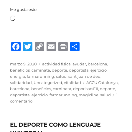
Me gusta esto:
Cargando...
F
T
C
E
P
C
a
w
o
m
ri
o
c
it
p
ai
n
m
Publicado
Categorías
marzo 9, 2020
actividad física
,
ayudar
,
barcelona
,
el
beneficios
,
caminata
,
deporte
,
deportista
,
ejercicio
,
e
te
y
l
t
p
energia
,
farmarunning
,
salud
,
sant joan de deu
,
b
r
Li
a
Etiquetas
solidaridad
,
Uncategorized
,
vitalidad
ACCU Catalunya
,
barcelona
,
beneficios
,
caminata
,
deporistasEII
,
deporte
,
o
n
rt
deportista
,
ejercicio
,
farmarunning
,
magicline
,
salud
1
o
k
ir
en
comentario
MAGIC
k
LINE
&
EL DEPORTE COMO LENGUAJE
DEPORTISTAS
EII