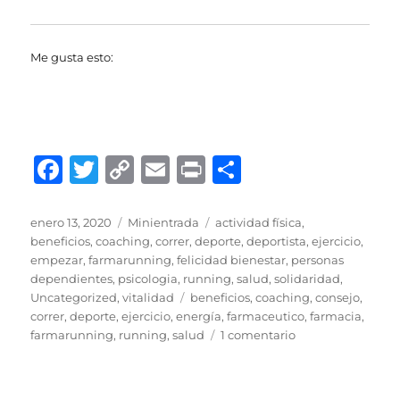
Me gusta esto:
F
T
C
E
P
C
a
w
o
m
ri
o
c
it
p
ai
n
m
Publicado
Formato
Categorías
enero 13, 2020
Minientrada
actividad física
,
el
beneficios
,
coaching
,
correr
,
deporte
,
deportista
,
ejercicio
,
e
te
y
l
t
p
empezar
,
farmarunning
,
felicidad bienestar
,
personas
b
r
Li
a
dependientes
,
psicologia
,
running
,
salud
,
solidaridad
,
Etiquetas
Uncategorized
,
vitalidad
beneficios
,
coaching
,
consejo
,
o
n
rt
correr
,
deporte
,
ejercicio
,
energía
,
farmaceutico
,
farmacia
,
o
k
ir
en
farmarunning
,
running
,
salud
1 comentario
EL
k
DEPORTE
COMO