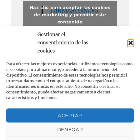
Haz clic para aceptar las cookies
FARMARUNNING
de márketing y permitir este
contenido
Gestionar el
consentimiento de las
cookies
Para ofrecer las mejores experiencias, utilizamos tecnologías como
las cookies para almacenar y/o acceder a la información del
dispositivo. El consentimiento de estas tecnologías nos permitirá
procesar datos como el comportamiento de navegación o las
Acerca de
identificaciones únicas en este sitio. No consentir o retirar el
consentimiento, puede afectar negativamente a ciertas
FARMACIA
características y funciones.
RUNNING
ACEPTAR
Privacidad y cookies: este sitio usa cookies. Si continúas
navegando por él, aceptas su uso.
NIÑOS
DENEGAR
Para obtener más información, incluido cómo gestionar las