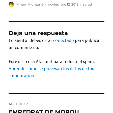
Autor
Publicado
Categorías
Miriam Muntané
noviembre 12, 2015
salud
el
Deja una respuesta
Lo siento, debes estar
conectado
para publicar
un comentario.
Este sitio usa Akismet para reducir el spam.
Aprende cómo se procesan los datos de tus
comentarios.
Navegación
ANTERIOR
de
EMPEDRAT DE MOROU.
Entrada