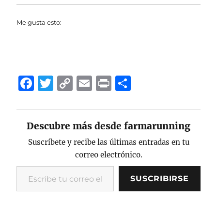
Me gusta esto:
F
T
C
E
P
C
a
w
o
m
ri
o
c
it
p
ai
n
m
Descubre más desde farmarunning
e
te
y
l
t
p
b
r
Li
a
Suscríbete y recibe las últimas entradas en tu
correo electrónico.
o
n
rt
Escribe tu correo electrónico…
o
k
ir
SUSCRIBIRSE
k