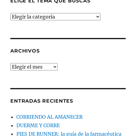
ELIGE EL TEMA QUE BUSCAS
ELIGE
EL
TEMA
QUE
BUSCAS
ARCHIVOS
Archivos
ENTRADAS RECIENTES
CORRIENDO AL AMANECER
DUERME Y CORRE
PIES DE RUNNER: la guía de la farmacéutica