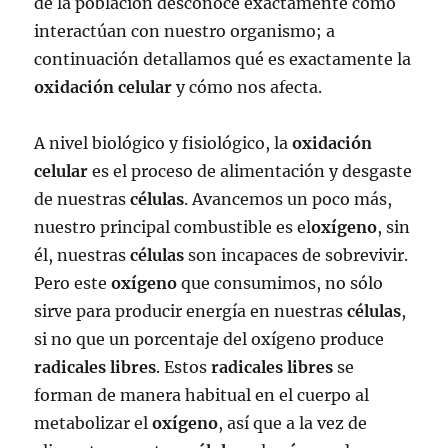
de la población desconoce exactamente cómo
interactúan con nuestro organismo; a
continuación detallamos qué es exactamente la
oxidación celular
y cómo nos afecta.
A nivel biológico y fisiológico, la
oxidación
celular
es el proceso de alimentación y desgaste
de nuestras
células
. Avancemos un poco más,
nuestro principal combustible es el
oxígeno
, sin
él, nuestras
células
son incapaces de sobrevivir.
Pero este
oxígeno
que consumimos, no sólo
sirve para producir energía en nuestras
células
,
si no que un porcentaje del oxígeno produce
radicales libres
. Estos
radicales libres
se
forman de manera habitual en el cuerpo al
metabolizar el
oxígeno
, así que a la vez de