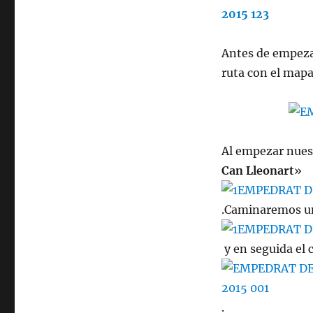
Antes de empeza
ruta con el map
Al empezar nuest
Can Lleonart
»
.Caminaremos u
y en seguida el 
.