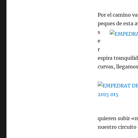
Por el camino v
peques de esta a
s
e
r
espira tranquili
curvas, llegamos
quieren subir «m
nuestro circuito