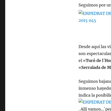
Seguimos por un
Desde aquí las v
son espectacula
el «
Turó de l
´
Ho
«
Serralada de 
Seguimos bajand
inmenso hayedo,
indica la posibili
. Allí vamos…`pe