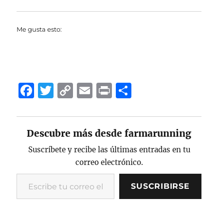
Me gusta esto:
F
T
C
E
P
C
a
w
o
m
ri
o
c
it
p
ai
n
m
Descubre más desde farmarunning
e
te
y
l
t
p
b
r
Li
a
Suscríbete y recibe las últimas entradas en tu
correo electrónico.
o
n
rt
Escribe tu correo electrónico…
o
k
ir
SUSCRIBIRSE
k