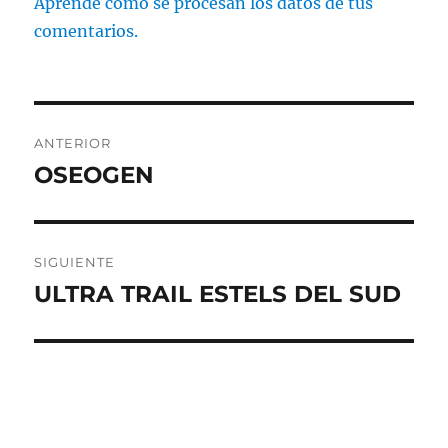
Aprende cómo se procesan los datos de tus
comentarios.
Navegación
ANTERIOR
de
OSEOGEN
Entrada
anterior:
entradas
SIGUIENTE
ULTRA TRAIL ESTELS DEL SUD
Entrada
siguiente: