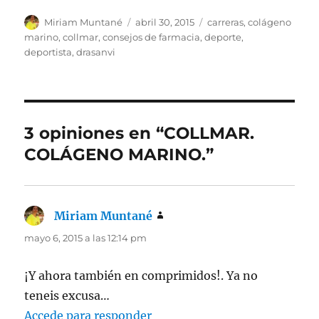
Autor
Publicado
Categorías
Miriam Muntané
abril 30, 2015
carreras
,
colágeno
el
marino
,
collmar
,
consejos de farmacia
,
deporte
,
deportista
,
drasanvi
3 opiniones en “COLLMAR.
COLÁGENO MARINO.”
Miriam Muntané
dice:
mayo 6, 2015 a las 12:14 pm
¡Y ahora también en comprimidos!. Ya no
teneis excusa…
Accede para responder