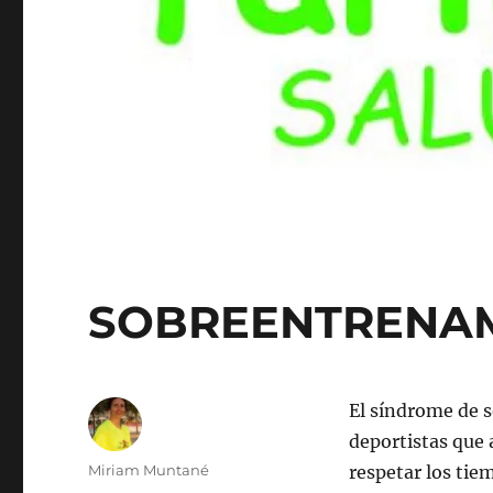
SOBREENTRENA
El síndrome de 
deportistas que
Autor
Miriam Muntané
respetar los tie