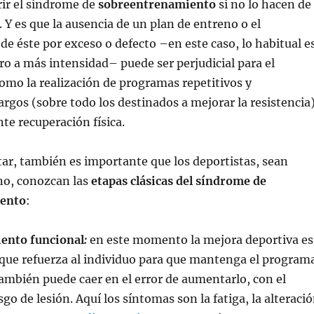
rir el síndrome de
sobreentrenamiento
si no lo hacen de
 Y es que la ausencia de un plan de entreno o el
e éste por exceso o defecto –en este caso, lo habitual e
o a más intensidad– puede ser perjudicial para el
omo la realización de programas repetitivos y
rgos (sobre todo los destinados a mejorar la resistencia
nte recuperación física.
tar, también es importante que los deportistas, sean
no, conozcan las
e
tapas clásicas del síndrome de
ento
:
ento funcional
:
en este momento la mejora deportiva es
 que refuerza al individuo para que mantenga el program
ambién puede caer en el error de aumentarlo, con el
go de lesión. Aquí los síntomas son la fatiga, la alteraci