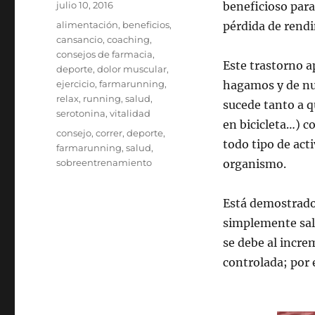
Publicado
julio 10, 2016
beneficioso para
el
Categorías
alimentación
,
beneficios
,
pérdida de rendi
cansancio
,
coaching
,
consejos de farmacia
,
Este trastorno a
deporte
,
dolor muscular
,
ejercicio
,
farmarunning
,
hagamos y de nue
relax
,
running
,
salud
,
sucede tanto a q
serotonina
,
vitalidad
en bicicleta…) 
Etiquetas
consejo
,
correr
,
deporte
,
todo tipo de act
farmarunning
,
salud
,
sobreentrenamiento
organismo.
Está demostrado
simplemente sal
se debe al incr
controlada; por e