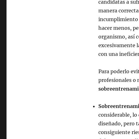
candidatas a suf
manera correcta.
incumplimiento d
hacer menos, per
organismo, así c
excesivamente la
con una ineficie
Para poderlo evi
profesionales o 
sobreentrenami
Sobreentrenami
considerable, lo
diseñado, pero t
consiguiente ries