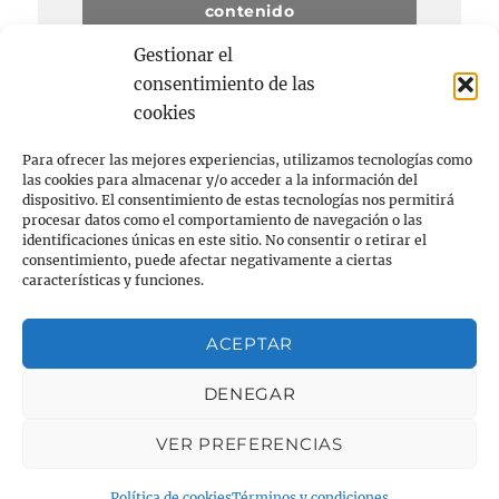
contenido
Gestionar el
consentimiento de las
cookies
Para ofrecer las mejores experiencias, utilizamos tecnologías como
las cookies para almacenar y/o acceder a la información del
dispositivo. El consentimiento de estas tecnologías nos permitirá
procesar datos como el comportamiento de navegación o las
Acerca de
identificaciones únicas en este sitio. No consentir o retirar el
consentimiento, puede afectar negativamente a ciertas
FARMACIA
características y funciones.
RUNNING
ACEPTAR
Privacidad y cookies: este sitio usa cookies. Si continúas
navegando por él, aceptas su uso.
NIÑOS
DENEGAR
Para obtener más información, incluido cómo gestionar las
cookies, consulta:
Política de cookies
VER PREFERENCIAS
farmarunning
Términos y condiciones
Funciona
gracias a WordPress
Política de cookies
Términos y condiciones