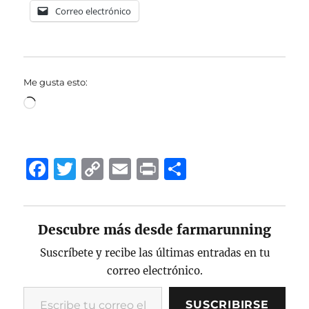
Correo electrónico
Me gusta esto:
Cargando...
F
T
C
E
P
C
a
w
o
m
ri
o
c
it
p
ai
n
m
Descubre más desde farmarunning
e
te
y
l
t
p
b
r
Li
a
Suscríbete y recibe las últimas entradas en tu
correo electrónico.
o
n
rt
Escribe tu correo electrónico…
o
k
ir
SUSCRIBIRSE