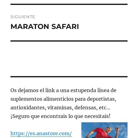
entradas
SIGUIENTE
MARATON SAFARI
Entrada
siguiente:
Os dejamos el link a una estupenda línea de
suplementos alimenticios para deportistas,
antioxidantes, vitaminas, defensas, etc…
¡Seguro que encontrais lo que necesitais!
https://es.anastore.com/