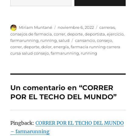
k
Autor
Publicado
Categorías
Miriam Muntané
noviembre 6, 2022
carreras
,
el
consejos de farmacia
,
correr
,
deporte
,
deportista
,
ejercicio
,
Etiquetas
farmarunning
,
running
,
salud
cansancio
,
consejo
,
correr
,
deporte
,
dolor
,
energía
,
farmacia running carrera
cursa salud consejo
,
farmarunning
,
running
Un comentario en “CORRER
POR EL TECHO DEL MUNDO”
Pingback:
CORRER POR EL TECHO DEL MUNDO
– farmarunning