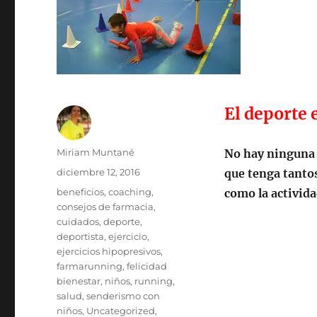
El deporte e
Autor
Miriam Muntané
No hay ninguna o
Publicado
diciembre 12, 2016
que tenga tantos
el
Categorías
beneficios
,
coaching
,
como la activida
consejos de farmacia
,
cuidados
,
deporte
,
deportista
,
ejercicio
,
ejercicios hipopresivos
,
farmarunning
,
felicidad
bienestar
,
niños
,
running
,
salud
,
senderismo con
niños
,
Uncategorized
,