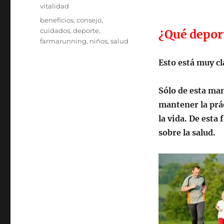
vitalidad
Etiquetas
beneficios
,
consejo
,
cuidados
,
deporte
,
¿Qué deport
farmarunning
,
niños
,
salud
Esto está muy cl
Sólo de esta man
mantener la prác
la vida. De est
sobre la salud.