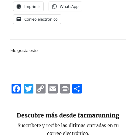
Imprimir
WhatsApp
Correo electrónico
Me gusta esto:
F
T
C
E
P
C
a
w
o
m
ri
o
c
it
p
ai
n
m
Descubre más desde farmarunning
e
te
y
l
t
p
b
r
Li
a
Suscríbete y recibe las últimas entradas en tu
correo electrónico.