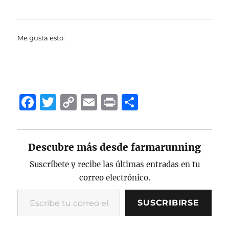
Me gusta esto:
F
T
C
E
P
C
a
w
o
m
ri
o
c
it
p
ai
n
m
Descubre más desde farmarunning
e
te
y
l
t
p
b
r
Li
a
Suscríbete y recibe las últimas entradas en tu
correo electrónico.
o
n
rt
Escribe tu correo electrónico…
o
k
ir
SUSCRIBIRSE
k