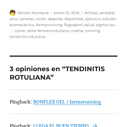
Autor
Publicado
Categorías
Miriam Muntané
enero 10, 2016
#chiesi
,
amedial
el
plus
,
carreras
,
correr
,
deporte
,
deportista
,
ejercicio
,
estudio
biomecánico
,
farmarunning
,
flogosport
,
salud
,
sigma-tau
Etiquetas
correr
,
dolor femororrotuliano
,
rodilla
,
running
,
tendinitis rotuliana
3 opiniones en “TENDINITIS
ROTULIANA”
Pingback:
BONFLEX GEL | farmarunning
Pingback:
LLEGA EL BUEN TIEMPO…¡A