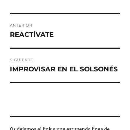
Navegación
ANTERIOR
de
REACTÍVATE
Entrada
anterior:
entradas
SIGUIENTE
IMPROVISAR EN EL SOLSONÉS
Entrada
siguiente:
Os dejamos el link a una estupenda línea de