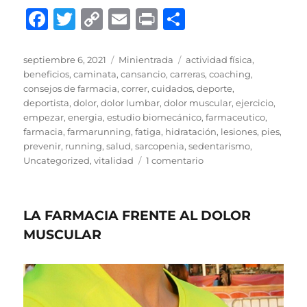
F
T
C
E
P
C
a
w
o
m
ri
o
c
it
p
ai
n
m
Publicado
Formato
Categorías
septiembre 6, 2021
Minientrada
actividad física
,
el
beneficios
,
caminata
,
cansancio
,
carreras
,
coaching
,
e
te
y
l
t
p
consejos de farmacia
,
correr
,
cuidados
,
deporte
,
b
r
Li
a
deportista
,
dolor
,
dolor lumbar
,
dolor muscular
,
ejercicio
,
empezar
,
energia
,
estudio biomecánico
,
farmaceutico
,
o
n
rt
farmacia
,
farmarunning
,
fatiga
,
hidratación
,
lesiones
,
pies
,
o
k
ir
prevenir
,
running
,
salud
,
sarcopenia
,
sedentarismo
,
en
Uncategorized
,
vitalidad
1 comentario
k
VOLVEMOS.
LA FARMACIA FRENTE AL DOLOR
MUSCULAR