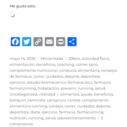
Me gusta esto:
Cargando...
F
T
C
E
P
C
a
w
o
m
ri
o
c
it
p
ai
n
m
Publicado
Formato
Categorías
mayo 14, 2026
Minientrada
226ers
,
actividad física
,
el
alimentación
,
beneficios
,
coaching
,
comer sano
,
e
te
y
l
t
p
complemento nutricional
,
conducta alimentaria
,
consejos
b
r
Li
a
de farmacia
,
correr
,
cuidados
,
deporte
,
deportista
,
ejercicio
,
estudio biomecánico
,
farmaceutico
,
farmacia
,
o
n
rt
farmarunning
,
hidratación
,
prevenir
,
running
,
salud
,
o
k
ir
Etiquetas
Uncategorized
,
vitalidad
alimentos
,
ayuda
,
beneficios
,
botiquin
,
caminata
,
cansancio
,
carrera
,
complemento
k
alimenticio running
,
consejo
,
correr
,
cuidados
,
deporte
,
deportista
,
dieta
,
ejercicio
,
farmacia
,
farmarunning
,
nutrición
,
running
,
salud
,
sobreentrenamiento
5
en
comentarios