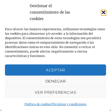
DOLOR AGUDO LEVE O MODERADO:
Gestionar el
consentimiento de las
Practicar ejercicio regularmente, con sus
cookies
correspondientes calentamiento y
Para ofrecer las mejores experiencias, utilizamos tecnologías como
estiramientos antes y después
las cookies para almacenar y/o acceder a la información del
dispositivo. El consentimiento de estas tecnologías nos permitirá
procesar datos como el comportamiento de navegación o las
identificaciones únicas en este sitio. No consentir o retirar el
consentimiento, puede afectar negativamente a ciertas
características y funciones.
ACEPTAR
DENEGAR
VER PREFERENCIAS
Seguir una dieta equilibrada y
evitar el
Política de cookies
Términos y condiciones
sobrepeso
y la
musculatura fuerte