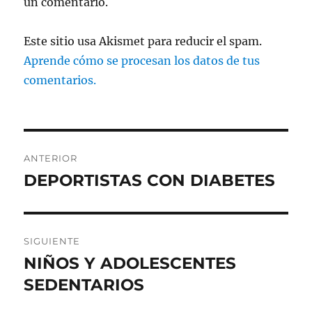
un comentario.
Este sitio usa Akismet para reducir el spam.
Aprende cómo se procesan los datos de tus
comentarios.
Navegación
ANTERIOR
de
DEPORTISTAS CON DIABETES
Entrada
anterior:
entradas
SIGUIENTE
NIÑOS Y ADOLESCENTES
Entrada
siguiente:
SEDENTARIOS