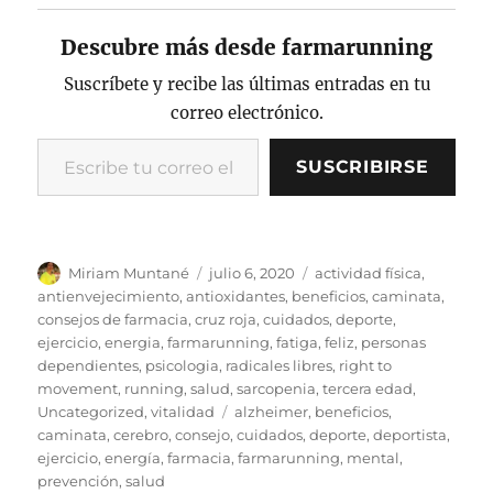
c
it
p
ai
n
m
Descubre más desde farmarunning
e
te
y
l
t
p
b
r
Li
a
Suscríbete y recibe las últimas entradas en tu
correo electrónico.
o
n
rt
Escribe tu correo electrónico…
o
k
ir
SUSCRIBIRSE
k
Autor
Publicado
Categorías
Miriam Muntané
julio 6, 2020
actividad física
,
el
antienvejecimiento
,
antioxidantes
,
beneficios
,
caminata
,
consejos de farmacia
,
cruz roja
,
cuidados
,
deporte
,
ejercicio
,
energia
,
farmarunning
,
fatiga
,
feliz
,
personas
dependientes
,
psicologia
,
radicales libres
,
right to
movement
,
running
,
salud
,
sarcopenia
,
tercera edad
,
Etiquetas
Uncategorized
,
vitalidad
alzheimer
,
beneficios
,
caminata
,
cerebro
,
consejo
,
cuidados
,
deporte
,
deportista
,
ejercicio
,
energía
,
farmacia
,
farmarunning
,
mental
,
prevención
,
salud