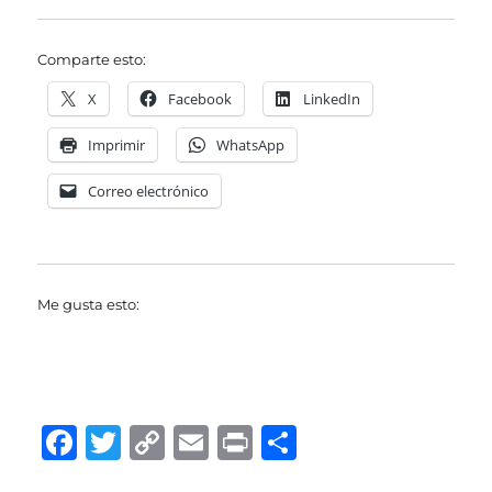
Comparte esto:
X
Facebook
LinkedIn
Imprimir
WhatsApp
Correo electrónico
Me gusta esto:
F
T
C
E
P
C
a
w
o
m
ri
o