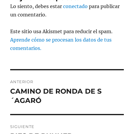
Lo siento, debes estar
conectado
para publicar
un comentario.
Este sitio usa Akismet para reducir el spam.
Aprende cómo se procesan los datos de tus
comentarios.
Navegación
ANTERIOR
de
CAMINO DE RONDA DE S
Entrada
anterior:
´AGARÓ
entradas
SIGUIENTE