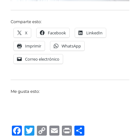
Comparte esto:
X
Facebook
LinkedIn
Imprimir
WhatsApp
Correo electrónico
Me gusta esto:
F
T
C
E
P
C