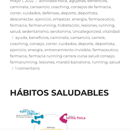
c
it
p
ai
n
m
Publicado
Categorías
mayo 1, 2022
actividad física
,
agujetas
,
beneficios
,
el
caminata
,
cansancio
,
coaching
,
consejos de farmacia
,
e
te
y
l
t
p
correr
,
cuidados
,
defensas
,
deporte
,
deportista
,
b
r
Li
a
desconectar
,
ejercicio
,
empezar
,
energia
,
farmaceutico
,
farmacia
,
farmarunning
,
hidratación
,
lesiones
,
running
,
o
n
rt
salud
,
sedentarismo
,
serotonina
,
Uncategorized
,
vitalidad
o
k
ir
Etiquetas
ayuda
,
beneficios
,
caminata
,
cansancio
,
carrera
,
coaching
,
consejo
,
correr
,
cuidados
,
deporte
,
deportista
,
k
ejercicio
,
energía
,
entrenamiento invisible
,
farmaceutico
,
farmacia
,
farmacia running carrera cursa salud consejo
,
farmarunning
,
lesiones
,
marató barcelona
,
running
,
salud
en
1 comentario
ENGANCHATE
AL
RUNNING
HÁBITOS SALUDABLES