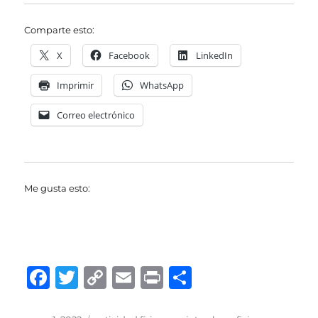
Comparte esto:
X
Facebook
LinkedIn
Imprimir
WhatsApp
Correo electrónico
Me gusta esto:
F
T
C
E
P
C
a
w
o
m
ri
o