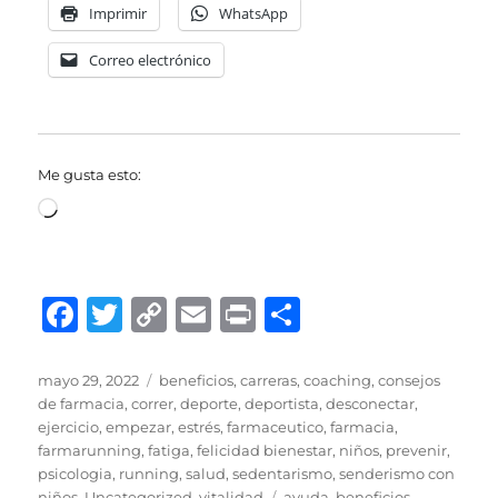
Imprimir
WhatsApp
Correo electrónico
Me gusta esto:
Cargando...
F
T
C
E
P
C
a
w
o
m
ri
o
c
it
p
ai
n
m
Publicado
Categorías
mayo 29, 2022
beneficios
,
carreras
,
coaching
,
consejos
el
de farmacia
,
correr
,
deporte
,
deportista
,
desconectar
,
e
te
y
l
t
p
ejercicio
,
empezar
,
estrés
,
farmaceutico
,
farmacia
,
b
r
Li
a
farmarunning
,
fatiga
,
felicidad bienestar
,
niños
,
prevenir
,
psicologia
,
running
,
salud
,
sedentarismo
,
senderismo con
o
n
rt
Etiquetas
niños
,
Uncategorized
,
vitalidad
ayuda
,
beneficios
,