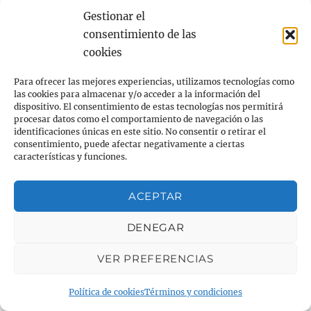
Gestionar el
consentimiento de las
cookies
Para ofrecer las mejores experiencias, utilizamos tecnologías como
La Organización Mundial de la Salud (OMS)
las cookies para almacenar y/o acceder a la información del
dispositivo. El consentimiento de estas tecnologías nos permitirá
define la salud como “un estado de completo
procesar datos como el comportamiento de navegación o las
identificaciones únicas en este sitio. No consentir o retirar el
bienestar físico, mental y social”.
consentimiento, puede afectar negativamente a ciertas
características y funciones.
Para hablar de un estilo de vida saludable, hay
que tener varios factores.
ACEPTAR
DENEGAR
Llevar una d
ie
ta equilibrada:
VER PREFERENCIAS
Se deben incluir todos los alimentos
Política de cookies
Términos y condiciones
contemplados en la pirámide nutricional, pero