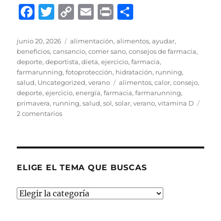
F
T
C
E
P
C
a
w
o
m
ri
o
c
it
p
ai
n
m
Publicado
Categorías
junio 20, 2026
alimentación
,
alimentos
,
ayudar
,
el
beneficios
,
cansancio
,
comer sano
,
consejos de farmacia
,
e
te
y
l
t
p
deporte
,
deportista
,
dieta
,
ejercicio
,
farmacia
,
b
r
Li
a
farmarunning
,
fotoprotección
,
hidratación
,
running
,
Etiquetas
salud
,
Uncategorized
,
verano
alimentos
,
calor
,
consejo
,
o
n
rt
deporte
,
ejercicio
,
energía
,
farmacia
,
farmarunning
,
o
k
ir
primavera
,
running
,
salud
,
sol
,
solar
,
verano
,
vitamina D
en
2 comentarios
k
SOL
Y
VITAMINA
D:
ALIADOS
ELIGE EL TEMA QUE BUSCAS
EN
EL
ELIGE
DEPORTE
EL
TEMA