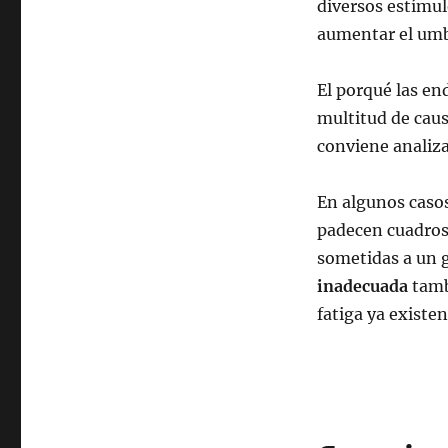
diversos estímul
aumentar el umbr
El porqué las e
multitud de caus
conviene analiza
En algunos casos
padecen cuadros 
sometidas a un g
inadecuada
tamb
fatiga ya existen