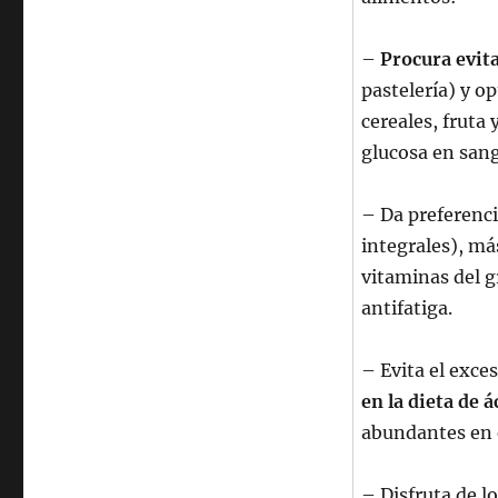
–
Procura evita
pastelería) y o
cereales, fruta
glucosa en sang
– Da preferenci
integrales), má
vitaminas del 
antifatiga.
– Evita el exce
en la dieta de 
abundantes en e
– Disfruta de l