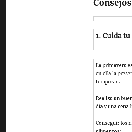
Consejos 
1. Cuida t
La primavera 
en ella la prese
temporada.
Realiza
un bue
día y
una cena l
Conseguir los nu
alimentos: