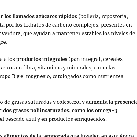
r los llamados azúcares rápidos
(bollería, repostería,
pta por los hidratos de carbono complejos, presentes en
 y verdura, que ayudan a mantener estables los niveles de
re.
a a los
productos integrales
(pan integral, cereales
s ricos en fibra, vitaminas y minerales, como las
grupo B y el magnesio, catalogados como nutrientes
so de grasas saturadas y colesterol y
aumenta la presenci
ácidos grasos poliinsaturados, como los omega-3
,
l pescado azul y en productos enriquecidos.
os
alimentos de la temporada
que invaden en esta época