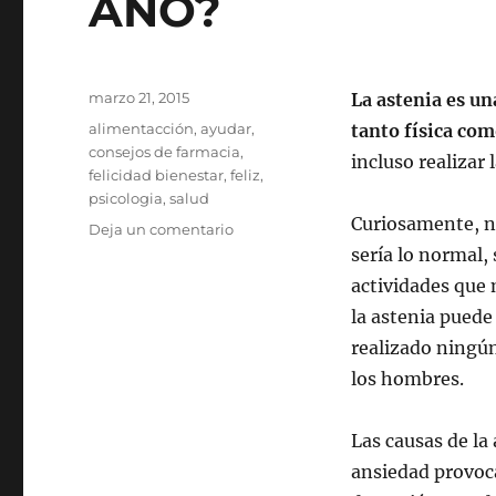
AÑO?
Publicado
marzo 21, 2015
La astenia es un
el
Categorías
alimentacción
,
ayudar
,
tanto física com
consejos de farmacia
,
incluso realizar 
felicidad bienestar
,
feliz
,
psicologia
,
salud
Curiosamente, n
en
Deja un comentario
ASTENIA
sería lo normal,
PRIMAVERAL…
actividades que 
¿O
la astenia puede
TODO
EL
realizado ningún
AÑO?
los hombres.
Las causas de la
ansiedad provoca