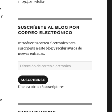
a
294.210 visitas
e
 y
SUSCRÍBETE AL BLOG POR
CORREO ELECTRÓNICO
Introduce tu correo electrónico para
suscribirte a este blog y recibir avisos de
nuevas entradas.
Dirección
de
correo
electrónico
SUSCRIBIRSE
Únete a otros 16 suscriptores
e