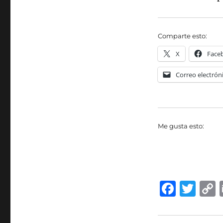
Comparte esto:
X
Face
Correo electrón
Me gusta esto:
F
T
a
w
c
it