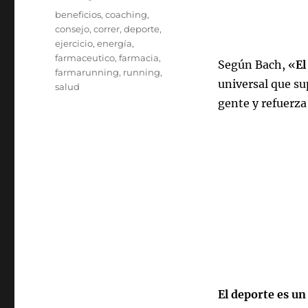
Etiquetas
beneficios
,
coaching
,
consejo
,
correr
,
deporte
,
ejercicio
,
energía
,
farmaceutico
,
farmacia
,
Según Bach, «
El
farmarunning
,
running
,
universal que sup
salud
gente y refuerza
El deporte es un