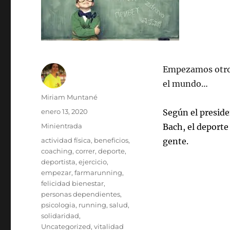
Empezamos otro 
el mundo…
Autor
Miriam Muntané
Publicado
enero 13, 2020
Según el presid
el
Formato
Minientrada
Bach, el deporte
Categorías
actividad física
,
beneficios
,
gente.
coaching
,
correr
,
deporte
,
deportista
,
ejercicio
,
empezar
,
farmarunning
,
felicidad bienestar
,
personas dependientes
,
psicologia
,
running
,
salud
,
solidaridad
,
Uncategorized
,
vitalidad