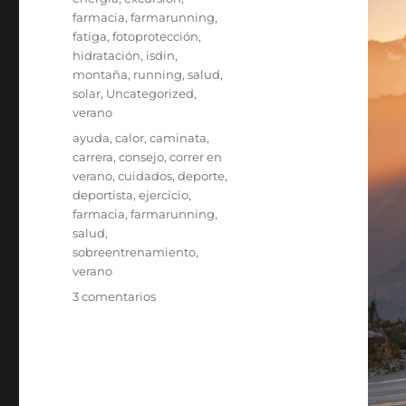
farmacia
,
farmarunning
,
fatiga
,
fotoprotección
,
hidratación
,
isdin
,
montaña
,
running
,
salud
,
solar
,
Uncategorized
,
verano
Etiquetas
ayuda
,
calor
,
caminata
,
carrera
,
consejo
,
correr en
verano
,
cuidados
,
deporte
,
deportista
,
ejercicio
,
farmacia
,
farmarunning
,
salud
,
sobreentrenamiento
,
verano
en
3 comentarios
DEPORTE
EN
VERANO…
CON
PRECAUCIÓN: