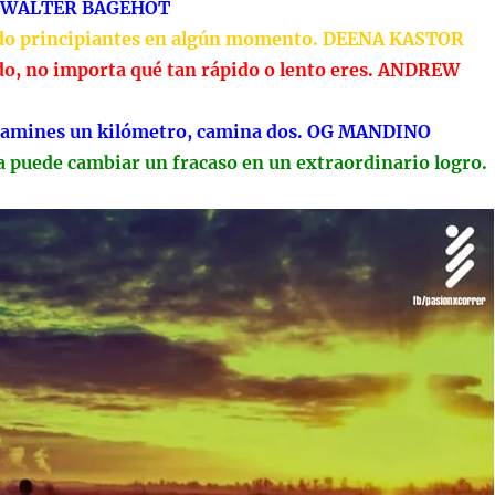
. WALTER BAGEHOT
do principiantes en algún momento. DEENA KASTOR
ndo, no importa qué tan rápido o lento eres. ANDREW
 camines un kilómetro, camina dos. OG MANDINO
a puede cambiar un fracaso en un extraordinario logro.