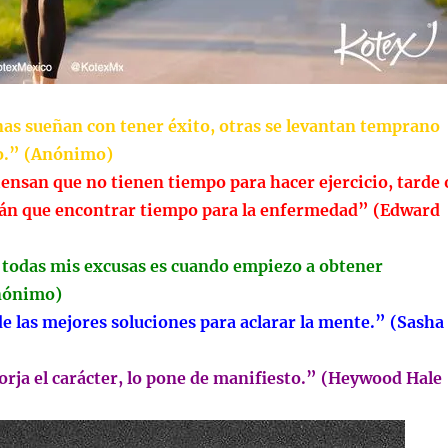
as sueñan con tener éxito, otras se levantan temprano
o.” (Anónimo)
ensan que no tienen tiempo para hacer ejercicio, tarde 
án que encontrar tiempo para la enfermedad” (Edward
todas mis excusas es cuando empiezo a obtener
Anónimo)
e las mejores soluciones para aclarar la mente.” (Sasha
orja el carácter, lo pone de manifiesto.” (Heywood Hale