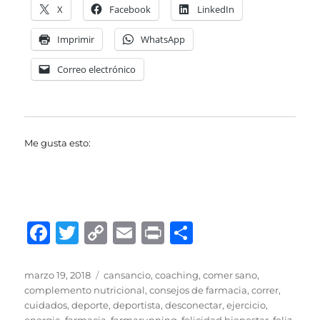
X
Facebook
LinkedIn
Imprimir
WhatsApp
Correo electrónico
Me gusta esto:
F
T
C
E
P
C
a
w
o
m
ri
o
c
it
p
ai
n
m
Publicado
Categorías
marzo 19, 2018
cansancio
,
coaching
,
comer sano
,
el
complemento nutricional
,
consejos de farmacia
,
correr
,
e
te
y
l
t
p
cuidados
,
deporte
,
deportista
,
desconectar
,
ejercicio
,
energia
,
farmacia
,
farmarunning
,
felicidad bienestar
,
feliz
,