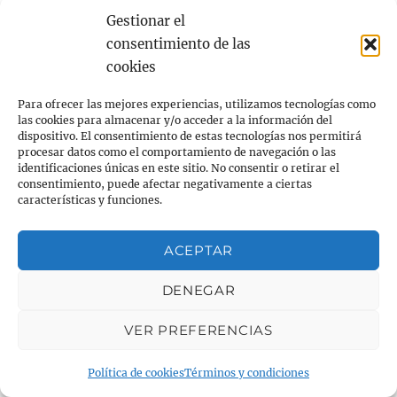
aire libre en días “pico”.
Gestionar el
Consultar los niveles de polen a través de
consentimiento de las
aplicaciones móviles avaladas por la SEAIC o
cookies
en la web
www.polenes.com
Cerrar las ventanas de la casa. Ventilar la
Para ofrecer las mejores experiencias, utilizamos tecnologías como
las cookies para almacenar y/o acceder a la información del
vivienda al mediodía y por poco tiempo.
dispositivo. El consentimiento de estas tecnologías nos permitirá
procesar datos como el comportamiento de navegación o las
Utilizar gafas de sol en el exterior y
identificaciones únicas en este sitio. No consentir o retirar el
mascarilla que cubra nariz y boca en días de
consentimiento, puede afectar negativamente a ciertas
características y funciones.
alta polinización.
Viajar con las ventanillas del coche subidas.
ACEPTAR
Usar filtro antipolen en el coche y
purificadores de aire en casa.
DENEGAR
No cortar el césped ni podar en días de alta
polinización.
VER PREFERENCIAS
Política de cookies
Términos y condiciones