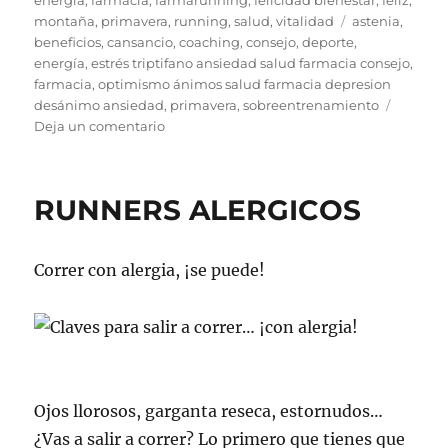
b
r
Li
a
Etiquetas
montaña
,
primavera
,
running
,
salud
,
vitalidad
astenia
,
o
n
rt
beneficios
,
cansancio
,
coaching
,
consejo
,
deporte
,
o
k
ir
energía
,
estrés triptifano ansiedad salud farmacia consejo
,
farmacia
,
optimismo ánimos salud farmacia depresion
k
desánimo ansiedad
,
primavera
,
sobreentrenamiento
en
Deja un comentario
¿ASTENIA
EN
EL
RUNNERS ALERGICOS
DEPORTE…
O
DEPORTE
Correr con alergia, ¡se puede!
PARA
VENCERLA?
Ojos llorosos, garganta reseca, estornudos…
¿Vas a salir a correr? Lo primero que tienes que