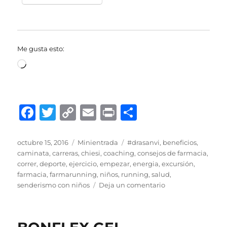
Me gusta esto:
Cargando...
F
T
C
E
P
C
a
w
o
m
ri
o
c
it
p
ai
n
m
Publicado
Formato
Categorías
octubre 15, 2016
Minientrada
#drasanvi
,
beneficios
,
el
caminata
,
carreras
,
chiesi
,
coaching
,
consejos de farmacia
,
e
te
y
l
t
p
correr
,
deporte
,
ejercicio
,
empezar
,
energia
,
excursión
,
b
r
Li
a
farmacia
,
farmarunning
,
niños
,
running
,
salud
,
en
senderismo con niños
Deja un comentario
o
n
rt
farmarunning.co
o
k
ir
k