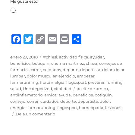
Me gusta esto:
Cargando...
F
T
C
E
P
C
a
w
o
m
ri
o
c
it
p
ai
n
m
Publicado
Categorías
enero 29, 2018
#chiesi
,
actividad física
,
ayudar
,
el
beneficios
,
botiquin
,
chema martinez
,
chiesi
,
consejos de
e
te
y
l
t
p
farmacia
,
correr
,
cuidados
,
deporte
,
deportista
,
dolor
,
dolor
b
r
Li
a
lumbar
,
dolor muscular
,
ejercicio
,
empezar
,
farmarunning
,
fibromialgia
,
flogosport
,
prevenir
,
running
,
o
n
rt
Etiquetas
salud
,
Uncategorized
,
vitalidad
aceite de arnica
,
o
k
ir
antiinflamatorio
,
arnica
,
ayuda
,
beneficios
,
botiquin
,
consejo
,
correr
,
cuidados
,
deporte
,
deportista
,
dolor
,
k
energía
,
farmarunning
,
flogosport
,
homeopatia
,
lesiones
en
Deja un comentario
ACEITE
DE
ARNICA