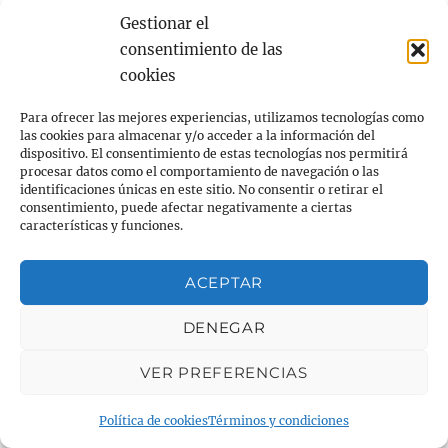
dolor de nuestras articulaciones.
Gestionar el
consentimiento de las
Este artículo ha sido elaborado a partir de
cookies
información extraida de la web de su
Para ofrecer las mejores experiencias, utilizamos tecnologías como
laboratorio: Mayla Phama.
las cookies para almacenar y/o acceder a la información del
dispositivo. El consentimiento de estas tecnologías nos permitirá
procesar datos como el comportamiento de navegación o las
identificaciones únicas en este sitio. No consentir o retirar el
Comparte esto:
consentimiento, puede afectar negativamente a ciertas
características y funciones.
X
Facebook
LinkedIn
Imprimir
WhatsApp
ACEPTAR
Correo electrónico
DENEGAR
VER PREFERENCIAS
Política de cookies
Términos y condiciones
Me gusta esto: