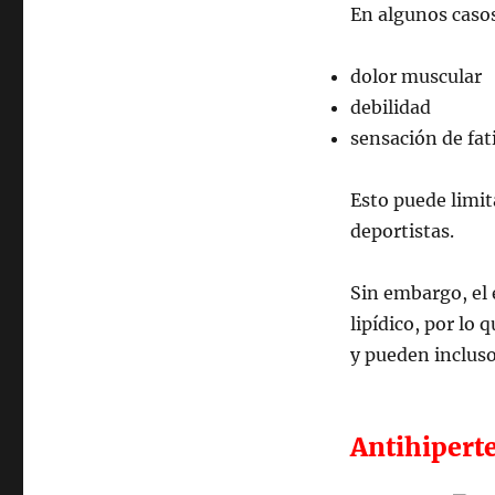
En algunos caso
DE
ALGUNOS
MEDICAMENTOS
dolor muscular
EN
debilidad
EL
RENDIMIENTO
sensación de fat
DEPORTIVO
Esto puede limit
deportistas.
Sin embargo, el e
lipídico, por l
y pueden inclus
Antihipert