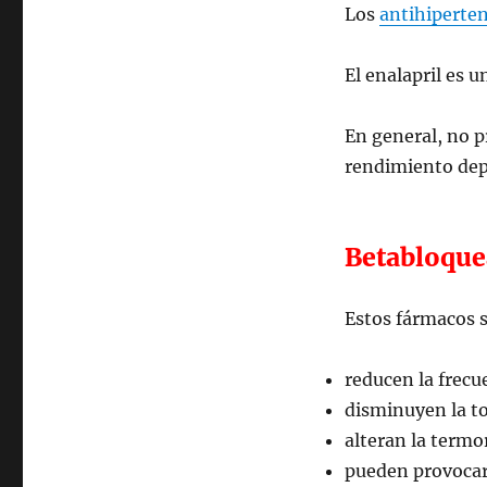
Los
antihiperte
El enalapril es u
En general, no p
rendimiento depo
Betabloquea
Estos fármacos s
reducen la frec
disminuyen la to
alteran la termo
pueden provocar