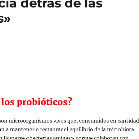
ia detrás de las
s»
los probióticos?
 son microorganismos vivos que, consumidos en cantidad
an a mantener o restaurar el equilibrio de la microbiota
en llamarse «bacterias amigas» porque colaboran con