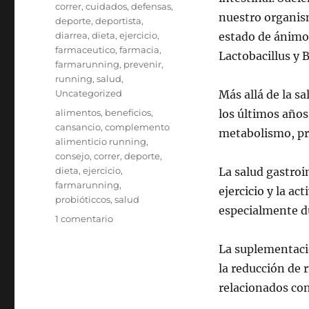
correr
,
cuidados
,
defensas
,
nuestro organism
deporte
,
deportista
,
diarrea
,
dieta
,
ejercicio
,
estado de ánimo
farmaceutico
,
farmacia
,
Lactobacillus y 
farmarunning
,
prevenir
,
running
,
salud
,
Uncategorized
Más allá de la s
Etiquetas
alimentos
,
beneficios
,
los últimos años
cansancio
,
complemento
metabolismo, pro
alimenticio running
,
consejo
,
correr
,
deporte
,
dieta
,
ejercicio
,
La salud gastroi
farmarunning
,
ejercicio y la ac
probióticcos
,
salud
especialmente d
en
1 comentario
PROBIÓTICOS
Y
La suplementaci
RENDIMIENTO
la reducción de 
EN
relacionados co
EL
DEPORTE: